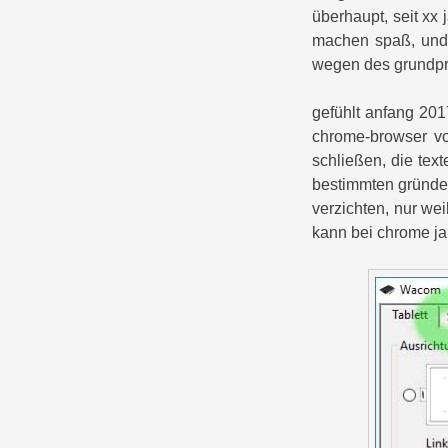
überhaupt, seit xx j
machen spaß, und 
wegen des grundprin
gefühlt anfang 20
chrome-browser v
schließen, die text
bestimmten gründen
verzichten, nur wei
kann bei chrome j