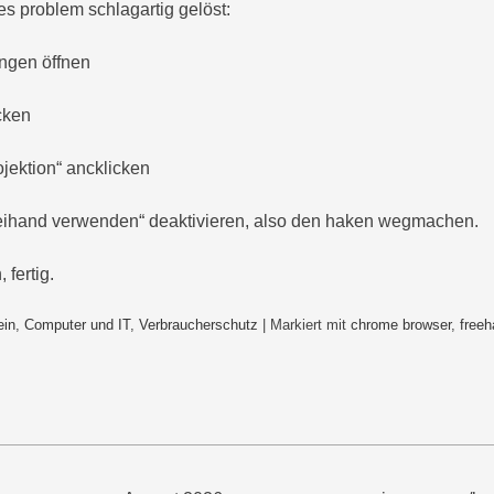
 problem schlagartig gelöst:
ngen öffnen
icken
ojektion“ ancklicken
reihand verwenden“ deaktivieren, also den haken wegmachen.
 fertig.
ein
,
Computer und IT
,
Verbraucherschutz
|
Markiert mit
chrome browser
,
free