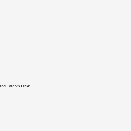
hand
,
wacom tablet
,