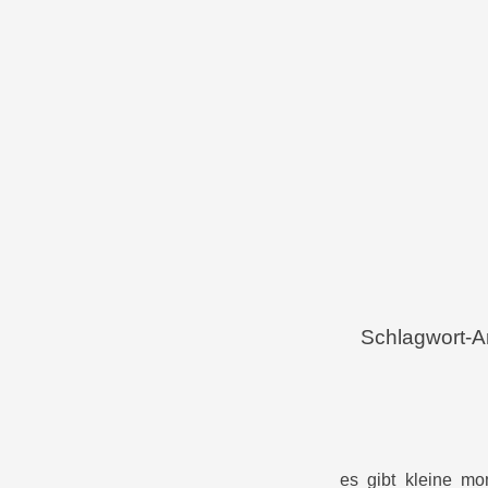
Menü
Zum Inhalt springen
Schlagwort-A
es gibt kleine mo