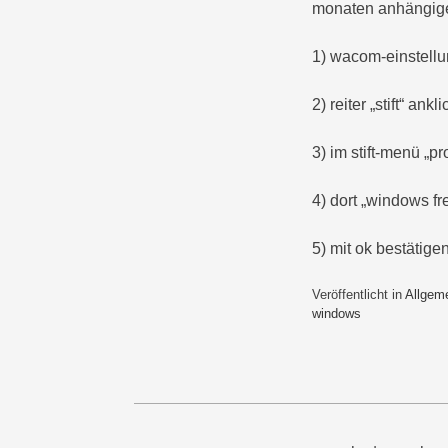
monaten anhängiges
1) wacom-einstellu
2) reiter „stift“ ankl
3) im stift-menü „pr
4) dort „windows f
5) mit ok bestätigen,
Veröffentlicht in
Allgem
windows