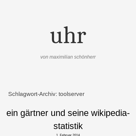
uhr
von maximilian schönherr
Menü
Zum Inhalt springen
Schlagwort-Archiv:
toolserver
ein gärtner und seine wikipedia-
statistik
1. Februar 2014