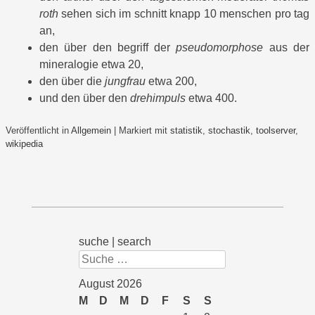
roth
sehen sich im schnitt knapp 10 menschen pro tag
an,
den über den begriff der
pseudomorphose
aus der
mineralogie etwa 20,
den über die
jungfrau
etwa 200,
und den über den
drehimpuls
etwa 400.
Veröffentlicht in
Allgemein
|
Markiert mit
statistik
,
stochastik
,
toolserver
,
wikipedia
suche | search
Suchen
August 2026
M
D
M
D
F
S
S