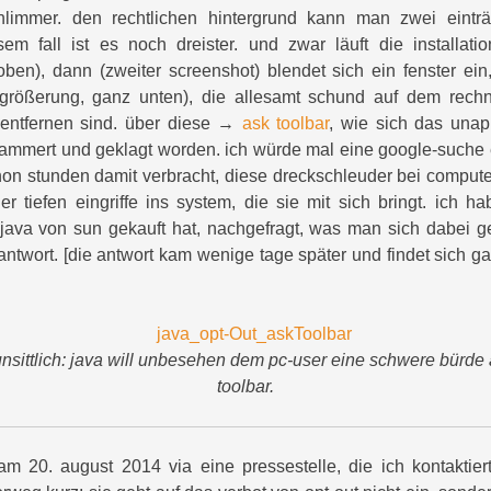
hlimmer. den rechtlichen hintergrund kann man zwei eint
sem fall ist es noch dreister. und zwar läuft die installat
ben), dann (zweiter screenshot) blendet sich ein fenster ei
rgrößerung, ganz unten), die allesamt schund auf dem rechne
entfernen sind. über diese →
ask toolbar
, wie sich das unapp
jammert und geklagt worden. ich würde mal eine google-suche 
chon stunden damit verbracht, diese dreckschleuder bei comput
ler tiefen eingriffe ins system, die sie mit sich bringt. ich h
java von sun gekauft hat, nachgefragt, was man sich dabei ge
antwort. [die antwort kam wenige tage später und findet sich g
unsittlich: java will unbesehen dem pc-user eine schwere bürde 
toolbar.
am 20. august 2014 via eine pressestelle, die ich kontaktiert