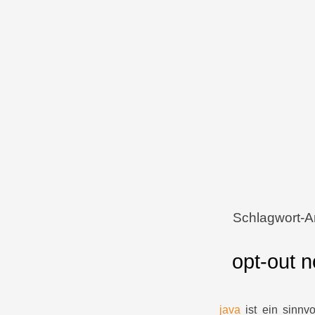
Menü
Zum Inhalt springen
Schlagwort-A
opt-out n
java
ist ein sinnvo