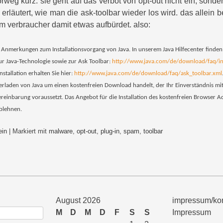
weg kurz: sie geht auf das verbot von opt-out nicht ein, sondern
 erläutert, wie man die ask-toolbar wieder los wird. das allein 
 verbraucher damit etwas aufbürdet. also:
e Anmerkungen zum Installationsvorgang von Java. In unserem Java Hilfecenter finden
ur Java-Technologie sowie zur Ask Toolbar:
http://www.java.com/de/download/faq/in
nstallation erhalten Sie hier:
http://www.java.com/de/download/faq/ask_toolbar.xml
erladen von Java um einen kostenfreien Download handelt, der Ihr Einverständnis mi
reinbarung voraussetzt. Das Angebot für die Installation des kostenfreien Browser 
ablehnen.
ein
|
Markiert mit
malware
,
opt-out
,
plug-in
,
spam
,
toolbar
August 2026
impressum/kon
M
D
M
D
F
S
S
Impressum