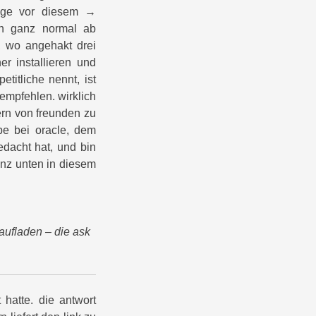
räge vor diesem →
ion ganz normal ab
n, wo angehakt drei
r installieren und
etitliche nennt, ist
empfehlen. wirklich
ern von freunden zu
abe bei oracle, dem
dacht hat, und bin
anz unten in diesem
aufladen – die ask
 hatte. die antwort