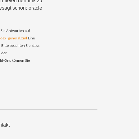
 liefert den link zu
besagt schon: oracle
 Sie Antworten auf
dex_general.xml
Eine
. Bitte beachten Sie, dass
t der
Add-Ons können Sie
takt