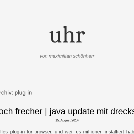
uhr
von maximilian schönherr
rchiv:
plug-in
och frecher | java update mit drec
15. August 2014
lles plug-in für browser, und weil es millionen installiert ha