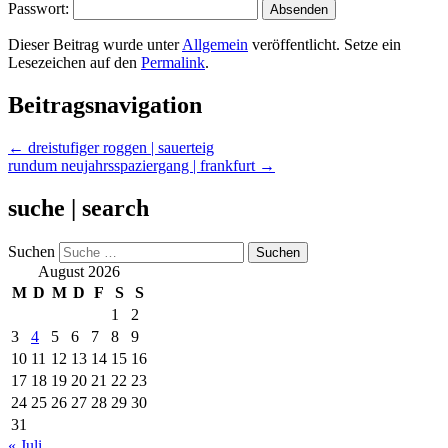
Passwort:
Dieser Beitrag wurde unter
Allgemein
veröffentlicht. Setze ein
Lesezeichen auf den
Permalink
.
Beitragsnavigation
←
dreistufiger roggen | sauerteig
rundum neujahrsspaziergang | frankfurt
→
suche | search
Suchen
August 2026
M
D
M
D
F
S
S
1
2
3
4
5
6
7
8
9
10
11
12
13
14
15
16
17
18
19
20
21
22
23
24
25
26
27
28
29
30
31
« Juli