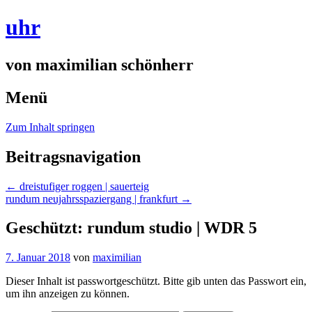
uhr
von maximilian schönherr
Menü
Zum Inhalt springen
Beitragsnavigation
←
dreistufiger roggen | sauerteig
rundum neujahrsspaziergang | frankfurt
→
Geschützt: rundum studio | WDR 5
7. Januar 2018
von
maximilian
Dieser Inhalt ist passwortgeschützt. Bitte gib unten das Passwort ein,
um ihn anzeigen zu können.