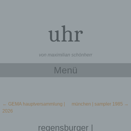
uhr
von maximilian schönherr
Menü
Zum Inhalt springen
Beitragsnavigation
←
GEMA hauptversammlung |
münchen | sampler 1985
→
2026
regensburger |