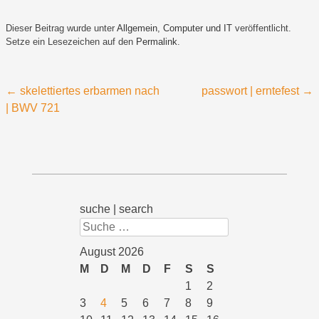
Dieser Beitrag wurde unter
Allgemein
,
Computer und IT
veröffentlicht.
Setze ein Lesezeichen auf den
Permalink
.
Beitragsnavigation
←
skelettiertes erbarmen nach
passwort | erntefest
→
| BWV 721
suche | search
Suchen
August 2026
M
D
M
D
F
S
S
1
2
3
4
5
6
7
8
9