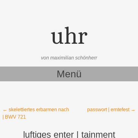
uhr
von maximilian schönherr
Menü
Zum Inhalt springen
Beitragsnavigation
←
skelettiertes erbarmen nach
passwort | erntefest
→
| BWV 721
luftiges enter | tainment