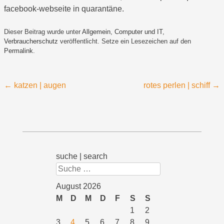
facebook-webseite in quarantäne.
Dieser Beitrag wurde unter
Allgemein
,
Computer und IT
,
Verbraucherschutz
veröffentlicht. Setze ein Lesezeichen auf den
Permalink
.
Beitragsnavigation
←
katzen | augen
rotes perlen | schiff
→
suche | search
Suchen
August 2026
M
D
M
D
F
S
S
1
2
3
4
5
6
7
8
9