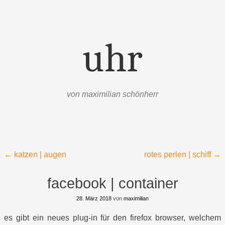
uhr
von maximilian schönherr
Menü
Zum Inhalt springen
Beitragsnavigation
←
katzen | augen
rotes perlen | schiff
→
facebook | container
28. März 2018
von
maximilian
es gibt ein neues plug-in für den firefox browser, welchem