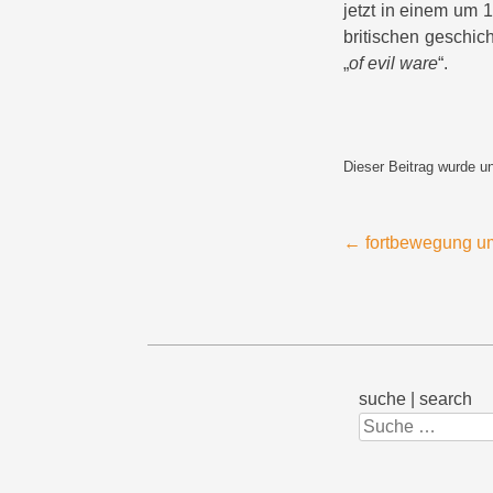
jetzt in einem um 
britischen geschic
„
of evil ware
“.
Dieser Beitrag wurde u
Beitragsnavigation
←
fortbewegung u
suche | search
Suchen