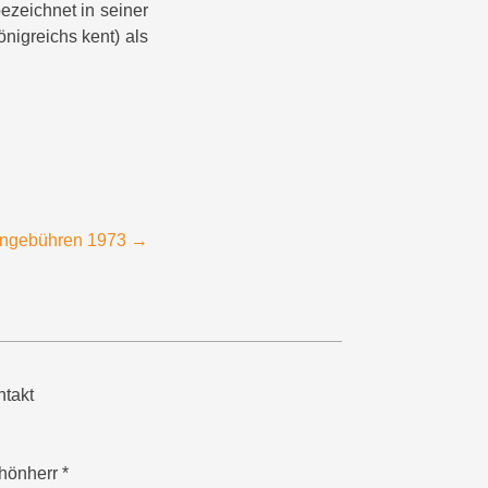
bezeichnet in seiner
nigreichs kent) als
ongebühren 1973
→
takt
hönherr *