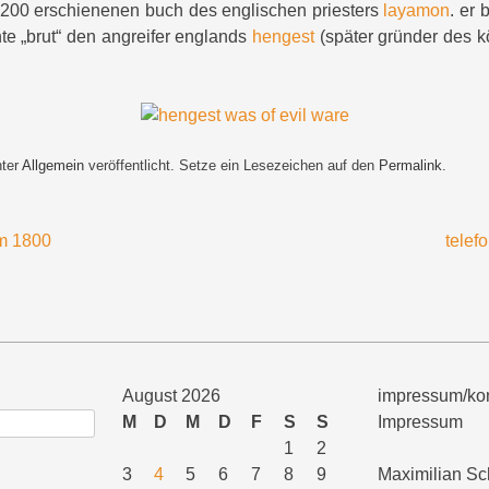
1200 erschienenen buch des englischen priesters
layamon
. er 
hte „brut“ den angreifer englands
hengest
(später gründer des kö
nter
Allgemein
veröffentlicht. Setze ein Lesezeichen auf den
Permalink
.
m 1800
telef
August 2026
impressum/kon
M
D
M
D
F
S
S
Impressum
1
2
3
4
5
6
7
8
9
Maximilian Sc