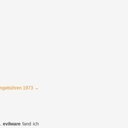
ongebühren 1973
→
“.
evilware
fand ich