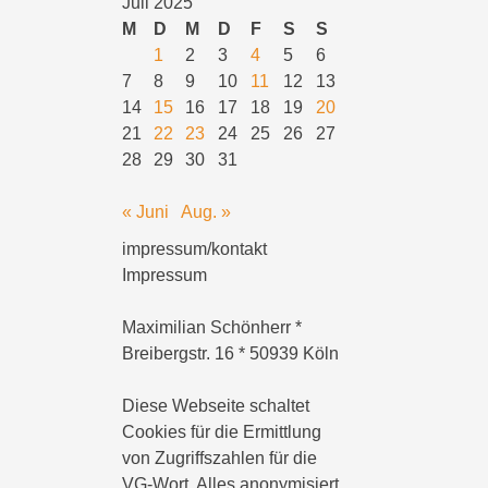
Juli 2025
M
D
M
D
F
S
S
1
2
3
4
5
6
7
8
9
10
11
12
13
14
15
16
17
18
19
20
21
22
23
24
25
26
27
28
29
30
31
« Juni
Aug. »
impressum/kontakt
Impressum
Maximilian Schönherr *
Breibergstr. 16 * 50939 Köln
Diese Webseite schaltet
Cookies für die Ermittlung
von Zugriffszahlen für die
VG-Wort. Alles anonymisiert.