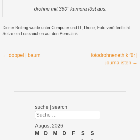
drohne mit 360° kamera löst aus.
Dieser Beitrag wurde unter
Computer und IT
,
Drone
,
Foto
veröffentlicht.
Setze ein Lesezeichen auf den
Permalink
.
Beitragsnavigation
←
doppel | baum
fotodrohnenethik für |
journalisten
→
suche | search
Suchen
August 2026
M
D
M
D
F
S
S