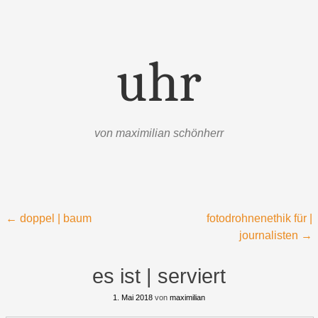
uhr
von maximilian schönherr
Menü
Zum Inhalt springen
Beitragsnavigation
←
doppel | baum
fotodrohnenethik für |
journalisten
→
es ist | serviert
1. Mai 2018
von
maximilian