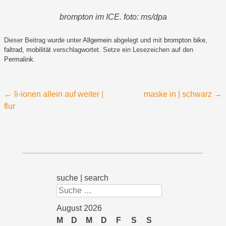
brompton im ICE. foto: ms/dpa
Dieser Beitrag wurde unter
Allgemein
abgelegt und mit
brompton bike
,
faltrad
,
mobilität
verschlagwortet. Setze ein Lesezeichen auf den
Permalink
.
Beitragsnavigation
←
li-ionen allein auf weiter |
maske in | schwarz
→
flur
suche | search
Suchen
August 2026
M
D
M
D
F
S
S