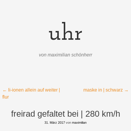
uhr
von maximilian schönherr
Menü
Zum Inhalt springen
Beitragsnavigation
←
li-ionen allein auf weiter |
maske in | schwarz
→
flur
freirad gefaltet bei | 280 km/h
31. März 2017
von
maximilian